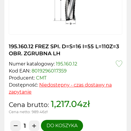
195.160.12 FREZ SPI. D=S=16 I=55 L=110Z=3
OBR. ZGRUBNA LH
Numer katalogowy:
195.160.12
Kod EAN:
8019296017359
Producent:
CMT
Dostępność:
Niedostępny - czas dostawy na
zapytanie
1,217.04zł
Cena brutto:
Cena netto:
989.46zł
DO KOSZYKA