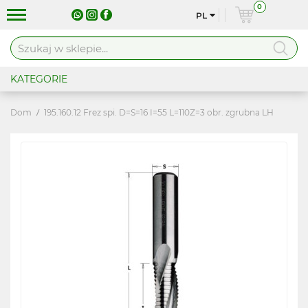
0
PL
KATEGORIE
Dom
195.160.12 Frez spi. D=S=16 I=55 L=110Z=3 obr. zgrubna LH