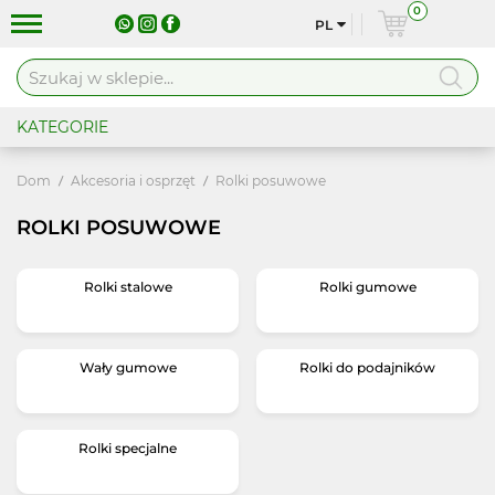
0
PL
KATEGORIE
Dom
Akcesoria i osprzęt
Rolki posuwowe
ROLKI POSUWOWE
Rolki stalowe
Rolki gumowe
Wały gumowe
Rolki do podajników
Rolki specjalne