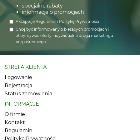
specjalne rabaty
informacje o promocjach
Akceptuję
Regulamin
i
Politykę Prywatności
Chcę być informowany o bieżących promocjach i
otrzymywać oferty indywidualne drogą marketingu
bezpośredniego.
STREFA KLIENTA
Logowanie
Rejestracja
Status zamówienia
INFORMACJE
O firmie
Kontakt
Regulamin
Polityka Prywatności