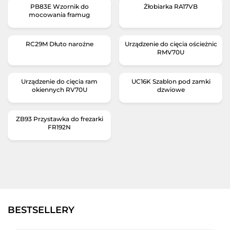
PB83E Wzornik do
Żłobiarka RA17VB
mocowania framug
RC29M Dłuto narożne
Urządzenie do cięcia ościeżnic
RMV70U
Urządzenie do cięcia ram
UC16K Szablon pod zamki
okiennych RV70U
dzwiowe
ZB93 Przystawka do frezarki
FR192N
BESTSELLERY