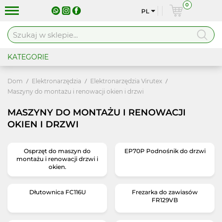
0
PL
KATEGORIE
Dom
Elektronarzędzia
Elektronarzędzia Virutex
Maszyny do montażu i renowacji okien i drzwi
MASZYNY DO MONTAŻU I RENOWACJI
OKIEN I DRZWI
Osprzęt do maszyn do
EP70P Podnośnik do drzwi
montażu i renowacji drzwi i
okien.
Dłutownica FC116U
Frezarka do zawiasów
FR129VB