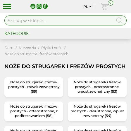
0
PL
KATEGORIE
Dom
Narzędzia
Płytki i noże
Noże do strugarek i frezów prostych
NOŻE DO STRUGAREK I FREZÓW PROSTYCH
Noże do strugarek i frezów
Noże do strugarek i frezów
prostych - rowek zewnętrzny
prostych - czterostronne,
(59)
wpust zewnetrzny (53)
Noże do strugarek i frezów
Noże do strugarek i frezów
prostych - czterostronne, z
prostych - dwustronne, wpust
podfrezowaniem (58)
zewnetrzny (54)
Noże do strugarek i frezów
Noże do strugarek i frezów