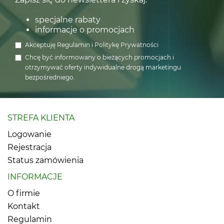
specjalne rabaty
informacje o promocjach
Akceptuję
Regulamin
i
Politykę Prywatności
Chcę być informowany o bieżących promocjach i
otrzymywać oferty indywidualne drogą marketingu
bezpośredniego.
STREFA KLIENTA
Logowanie
Rejestracja
Status zamówienia
INFORMACJE
O firmie
Kontakt
Regulamin