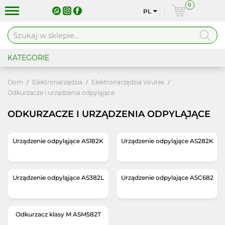
0
PL
KATEGORIE
Dom
Elektronarzędzia
Elektronarzędzia Virutex
Odkurzacze i urządzenia odpyląjące
ODKURZACZE I URZĄDZENIA ODPYLĄJĄCE
Urządzenie odpyląjące AS182K
Urządzenie odpyląjące AS282K
Urządzenie odpyląjące AS382L
Urządzenie odpylające ASC682
Odkurzacz klasy M ASM582T