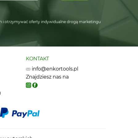
 i otrzymywać oferty indywidualne drogą marketingu
KONTAKT
info@enkortools.pl
Znajdziesz nas na
u