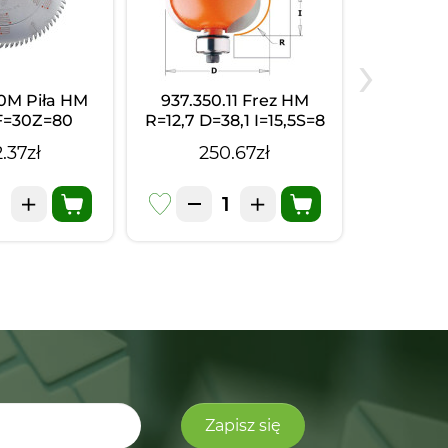
›
10M Piła HM
937.350.11 Frez HM
Klej po
F=30Z=80
R=12,7 D=38,1 I=15,5S=8
(PUR) KL
,0/2,5
(
.37zł
250.67zł
27.07
Zapisz się