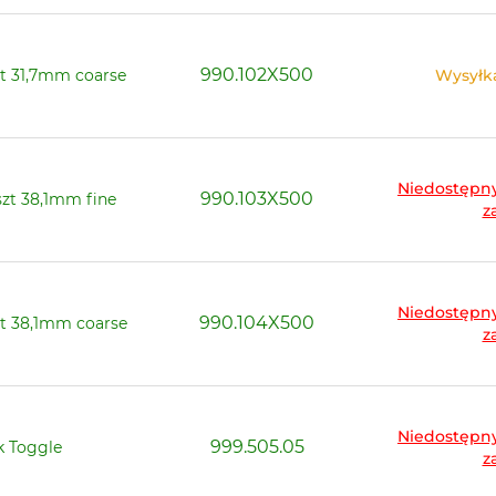
990.102X500
t 31,7mm coarse
Wysyłka
Niedostępny
990.103X500
zt 38,1mm fine
z
Niedostępny
990.104X500
t 38,1mm coarse
z
Niedostępny
999.505.05
k Toggle
z