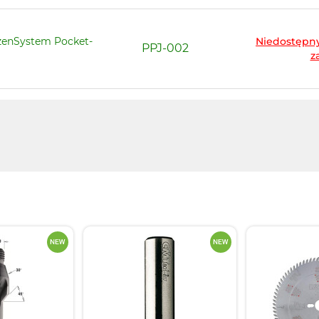
zenSystem Pocket-
Niedostępny
PPJ-002
z