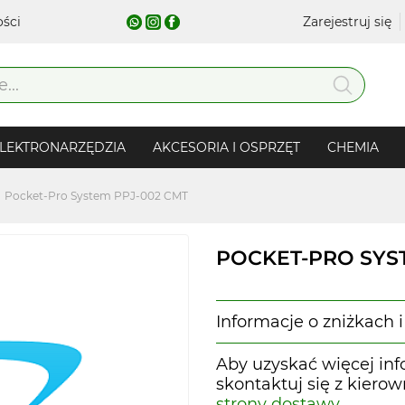
ości
Zarejestruj się
LEKTRONARZĘDZIA
AKCESORIA I OSPRZĘT
CHEMIA
Pocket-Pro System PPJ-002 CMT
POCKET-PRO SYS
Informacje o zniżkach
Aby uzyskać więcej inf
skontaktuj się z kiero
strony dostawy
.