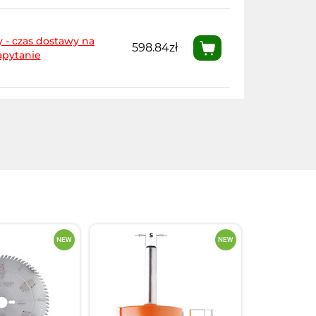
 - czas dostawy na
598.84zł
apytanie