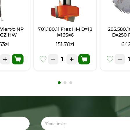
Wiertło NP
701.180.11 Frez HM D=18
285.580.
p.GZ HW
I=16S=6
D=250 
 LB=45
K=3
63zł
151.78zł
642
30o LH