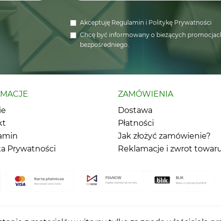
Akceptuję
Regulamin
i
Politykę Prywatności
Chcę być informowany o bieżących promocjach
bezpośredniego.
RMACJE
ZAMÓWIENIA
ie
Dostawa
kt
Płatności
amin
Jak złożyć zamówienie?
ka Prywatności
Reklamacje i zwrot towar