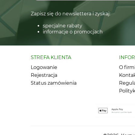
Zapisz się do newslettera i zyskaj:
specjalne rabaty
informacje o promocjach
STREFA KLIENTA
INFO
Logowanie
O firm
Rejestracja
Konta
Status zamówienia
Regul
Polity