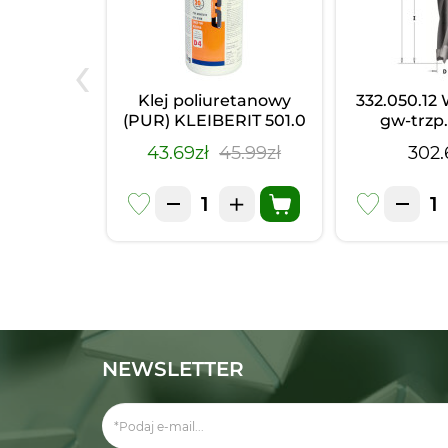
‹
a na noże
Klej poliuretanowy
332.050.12 
nne
(PUR) KLEIBERIT 501.0
gw-trz
(1kg)
D=5I=20
zł
43.69zł
45.99zł
302.
S=M10/
NEWSLETTER