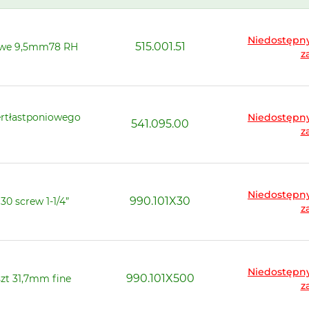
Niedostępny
515.001.51
niowe 9,5mm78 RH
z
iertłastponiowego
Niedostępny
541.095.00
z
Niedostępny
990.101X30
30 screw 1-1/4”
z
Niedostępny
990.101X500
zt 31,7mm fine
z