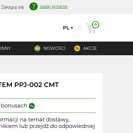
zadaj pytanie
Zaloguj się
0
PL
INNY
NOWOŚCI
AKCJE
TEM PPJ-002 CMT
 i bonusach
ormacji na temat dostawy,
wnikiem lub przejdź do odpowiedniej