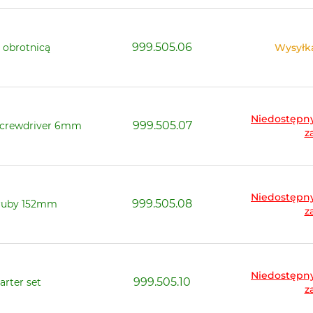
999.505.06
z obrotnicą
Wysyłka
Niedostępny
999.505.07
 screwdriver 6mm
z
Niedostępny
999.505.08
śruby 152mm
z
Niedostępny
999.505.10
arter set
z