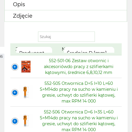
Opis
Zdjęcie
Zdjęcie
Nazwa produktu
Producent
Średnica D [mm]
19
16
1
1
552-501-06 Zestaw otwornic i
akcesoriówdo pracy z szlifierkami
3
1
Wysokość robocza I
kątowymi, średnice 6,8,10,12 mm
5
1
[mm]
552-505 Otwornica D=5 I=10 L=60
7
1
S=M14do pracy na sucho w kamieniu i
gresie, uchwyt do szlifierki kątowej,
RPM
1
max RPM 14 000
1
552-506 Otwornica D=6 I=35 L=60
S=M14do pracy na sucho w kamieniu i
1
gresie, uchwyt do szlifierki kątowej,
max RPM 14 000
1