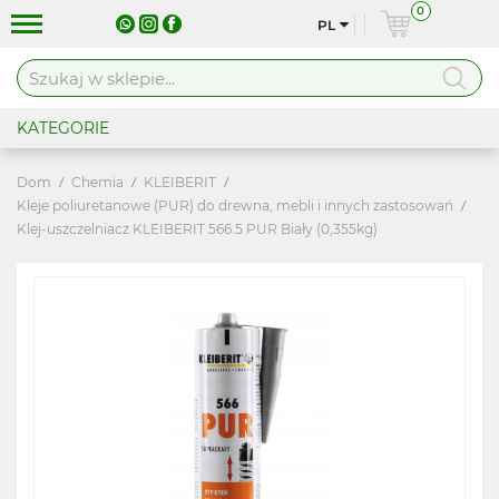
0
PL
KATEGORIE
Dom
Chemia
KLEIBERIT
Kleje poliuretanowe (PUR) do drewna, mebli i innych zastosowań
Klej-uszczelniacz KLEIBERIT 566.5 PUR Biały (0,355kg)