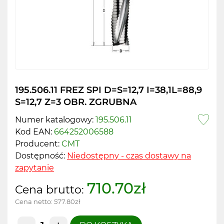
195.506.11 FREZ SPI D=S=12,7 I=38,1L=88,9
S=12,7 Z=3 OBR. ZGRUBNA
Numer katalogowy:
195.506.11
Kod EAN:
664252006588
Producent:
CMT
Dostępność:
Niedostępny - czas dostawy na
zapytanie
710.70zł
Cena brutto:
Cena netto:
577.80zł