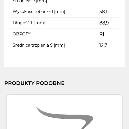
Średnica D [mm]
Wysokość robocza I [mm]
38,1
Długość L [mm]
88,9
OBROTY
RH
Średnica trzpienia S [mm]
12,7
PRODUKTY PODOBNE