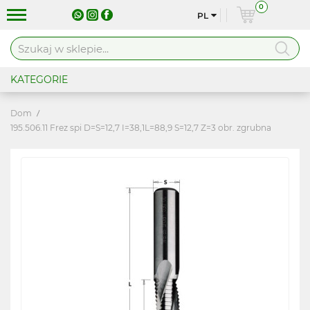
0
PL
KATEGORIE
Dom
195.506.11 Frez spi D=S=12,7 I=38,1L=88,9 S=12,7 Z=3 obr. zgrubna