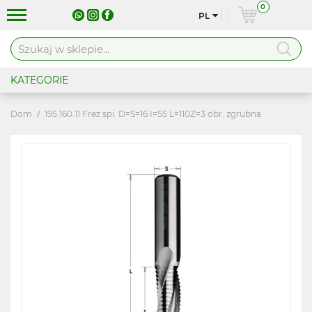
0
PL
KATEGORIE
Dom
195.160.11 Frez spi. D=S=16 I=55 L=110Z=3 obr. zgrubna