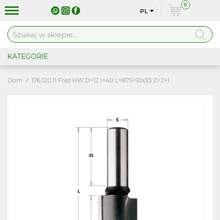
0
PL
KATEGORIE
Dom
176.120.11 Frez HW D=12 I=40 L=87S=10x35 Z=2+1