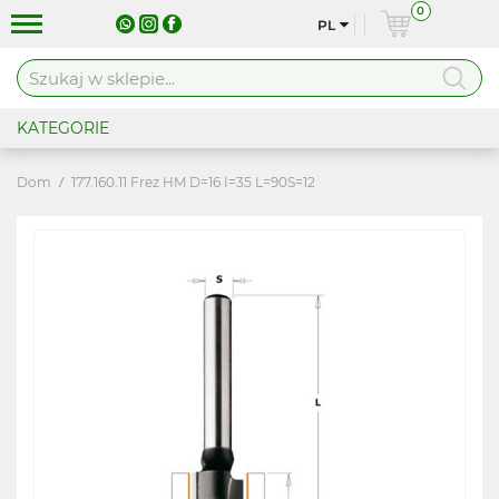
0
PL
KATEGORIE
Dom
177.160.11 Frez HM D=16 I=35 L=90S=12