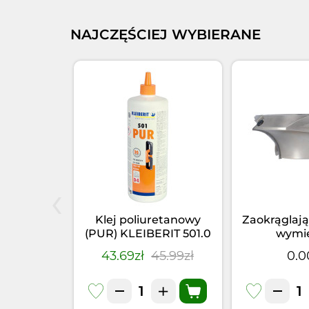
NAJCZĘŚCIEJ WYBIERANE
‹
ertło P HS
Klej poliuretanowy
Zaokrąglają
0L=460
(PUR) KLEIBERIT 501.0
wymi
nal RH
(1kg)
zł
43.69zł
45.99zł
0.0