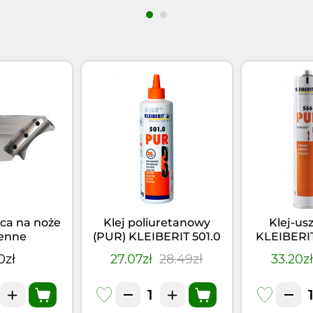
ca na noże
Klej poliuretanowy
Klej-us
enne
(PUR) KLEIBERIT 501.0
KLEIBERI
(0,5kg)
Czarny 
0zł
27.07zł
28.49zł
33.20z