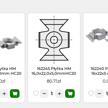
łytka HM
162245 Płytka HM
162240 P
5,0mm HC20
16,0x22,0x5,0mmHC20
16x22x
,0
<45
0zł
80.71zł
0.