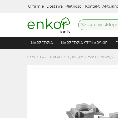
O firmie
Dostawa
Płatności
Kontakt
Aktualn
NARZĘDZIA
NARZĘDZIA STOLARSKIE
E
Dom
162215 Płytka HM 16,0x22,0x5,0mm HC20 R=1,5