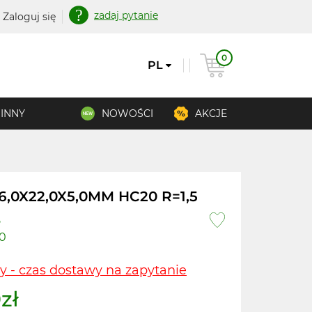
zadaj pytanie
Zaloguj się
0
PL
INNY
NOWOŚCI
AKCJE
6,0X22,0X5,0MM HC20 R=1,5
5
0
y - czas dostawy na zapytanie
zł