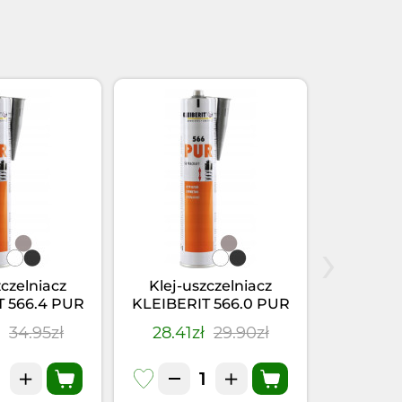
›
zczelniacz
Klej-uszczelniacz
Klej po
T 566.4 PUR
KLEIBERIT 566.0 PUR
(PUR) KL
(0,355kg)
Szary (0,355kg)
ł
34.95zł
28.41zł
29.90zł
48.40