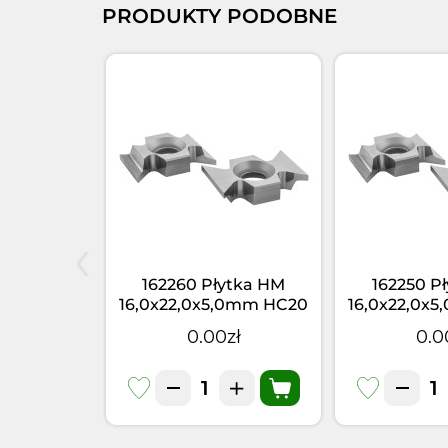
PRODUKTY PODOBNE
‹
ytka HM
162260 Płytka HM
162250 P
,0mm HC20
16,0x22,0x5,0mm HC20
16,0x22,0x
0
R=6,0
R=5
zł
0.00zł
0.0