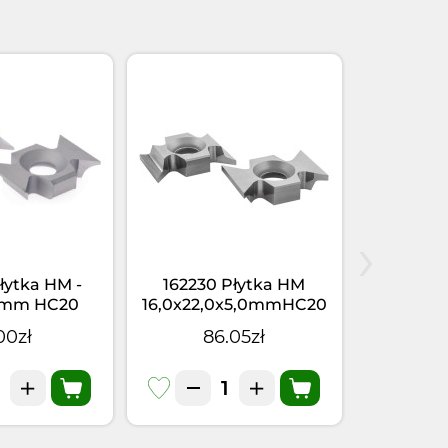
›
łytka HM -
162230 Płytka HM
162225
5 mm HC20
16,0x22,0x5,0mmHC20
16,0x22,
R=3,0
00zł
86.05zł
0