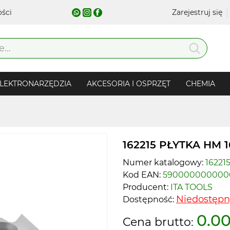
ości
Zarejestruj się
LEKTRONARZĘDZIA
AKCESORIA I OSPRZĘT
CHEMIA
162215 PŁYTKA HM 1
Numer katalogowy:
16221
Kod EAN:
590000000000
Producent:
ITA TOOLS
Niedostępn
Dostępność:
0.00
Cena brutto: