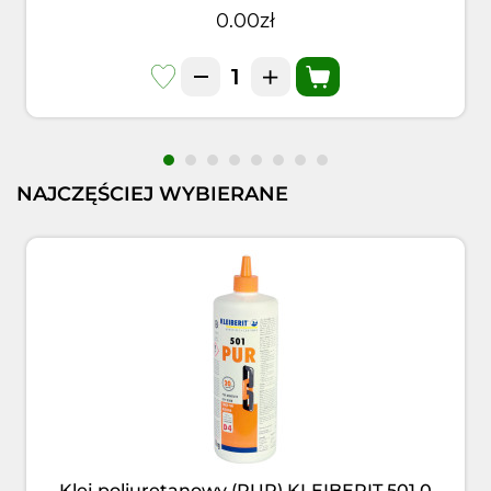
0.00zł
NAJCZĘŚCIEJ WYBIERANE
Klej poliuretanowy (PUR) KLEIBERIT 501.0