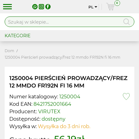
0
PL
KATEGORIE
Dom
1250004 Pierścień prowadzący/frez 12 mmdo FR192N fi 16 mm
1250004 PIERŚCIEŃ PROWADZĄCY/FREZ
12 MMDO FR192N FI 16 MM
Numer katalogowy:
1250004
Kod EAN:
8421752001664
Producent:
VIRUTEX
Dostępność:
dostępny
Wysyłka w:
Wysyłka do 3 dni rob.