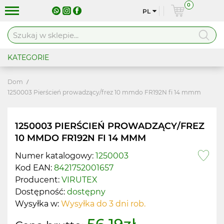
0
PL
KATEGORIE
Dom
1250003 Pierścień prowadzący/frez 10 mmdo FR192N fi 14 mmm
1250003 PIERŚCIEŃ PROWADZĄCY/FREZ
10 MMDO FR192N FI 14 MMM
Numer katalogowy:
1250003
Kod EAN:
8421752001657
Producent:
VIRUTEX
Dostępność:
dostępny
Wysyłka w:
Wysyłka do 3 dni rob.