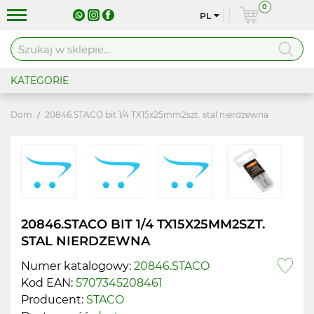
0
PL
KATEGORIE
Dom
20846.STACO bit 1/4 TX15x25mm2szt. stal nierdzewna
20846.STACO BIT 1/4 TX15X25MM2SZT.
STAL NIERDZEWNA
Numer katalogowy:
20846.STACO
Kod EAN:
5707345208461
Producent:
STACO