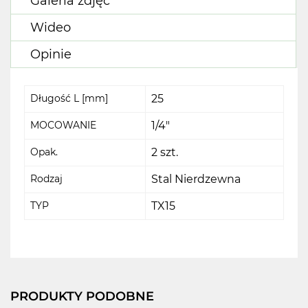
Galeria zdjęć
Wideo
Opinie
Długość L [mm]
25
MOCOWANIE
1/4"
Opak.
2 szt.
Rodzaj
Stal Nierdzewna
TYP
TX15
PRODUKTY PODOBNE