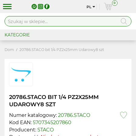
0
PL
KATEGORIE
Dom
20786.STACO bit 1/4 PZ2x25mm Udarowy8 szt
20786.STACO BIT 1/4 PZ2X25MM
UDAROWY8 SZT
Numer katalogowy:
20786.STACO
Kod EAN:
5707345207860
Producent:
STACO