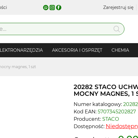
ości
Zarejestruj się
LEKTRONARZĘDZIA
AKCESORIA I OSPRZĘT
CHEMIA
ocny magnes, 1 szt
20282 STACO UCHW
MOCNY MAGNES, 1 
Numer katalogowy:
20282
Kod EAN:
5707345202827
Producent:
STACO
Niedostępn
Dostępność: