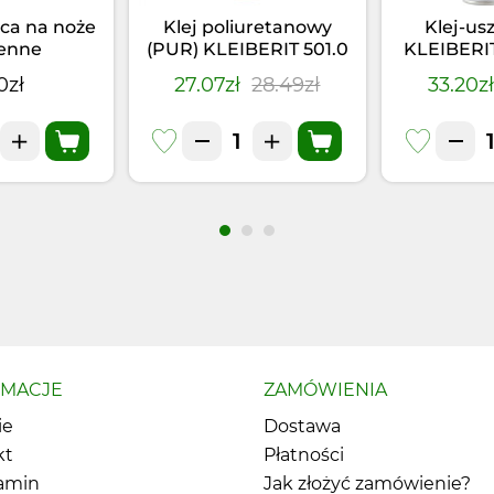
ca na noże
Klej poliuretanowy
Klej-us
enne
(PUR) KLEIBERIT 501.0
KLEIBERI
(0,5kg)
Czarny 
0zł
27.07zł
28.49zł
33.20z
RMACJE
ZAMÓWIENIA
ie
Dostawa
kt
Płatności
amin
Jak złożyć zamówienie?