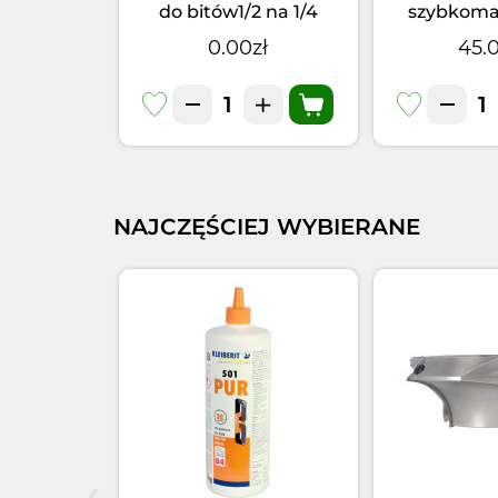
kątowa do
do bitów1/2 na 1/4
szybkom
1 szt
1/460mm e
2zł
0.00zł
45.0
magnes
NAJCZĘŚCIEJ WYBIERANE
‹