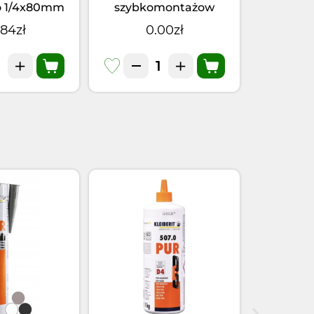
o 1/4x80mm
szybkomontażow
szybkoma
1 szt
1/4x751 szt
.84zł
0.00zł
0
›