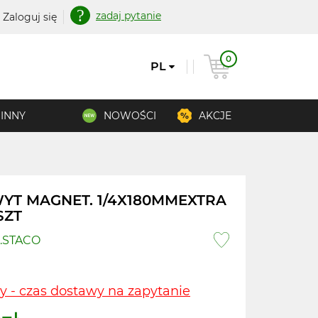
zadaj pytanie
Zaloguj się
0
PL
INNY
NOWOŚCI
AKCJE
YT MAGNET. 1/4X180MMEXTRA
SZT
.STACO
y - czas dostawy na zapytanie