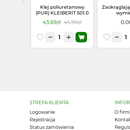
elniacz
Klej poliuretanowy
Zaokrąglają
66.5 PUR
(PUR) KLEIBERIT 501.0
wymi
355kg)
(1kg)
4.95zł
43.69zł
45.99zł
0.0
STREFA KLIENTA
INFO
Logowanie
O firm
Rejestracja
Konta
Status zamówienia
Regul