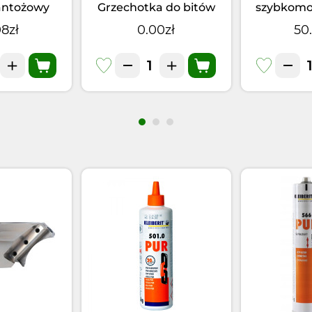
antożowy
Grzechotka do bitów
szybkom
xtra mocny
1/4Lewa Prawa 95mm
SDS
8zł
0.00zł
50
 1szt.