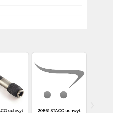
›
ACO uchwyt
20861 STACO uchwyt
20860 S