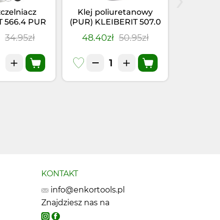
zczelniacz
Klej poliuretanowy
Klej-u
T 566.4 PUR
(PUR) KLEIBERIT 507.0
KLEIBER
(0,355kg)
(1kg)
Szary
ł
34.95zł
48.40zł
50.95zł
28.41
KONTAKT
info@enkortools.pl
Znajdziesz nas na