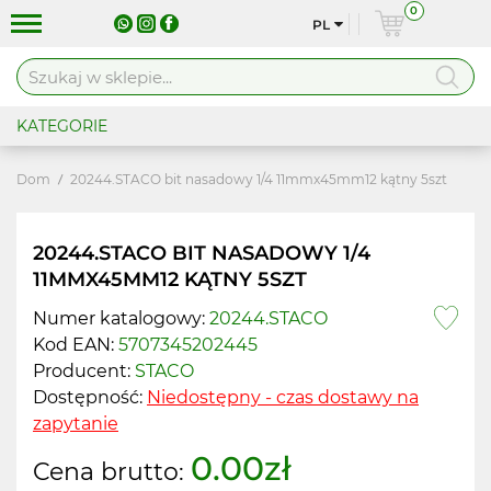
0
PL
KATEGORIE
Dom
20244.STACO bit nasadowy 1/4 11mmx45mm12 kątny 5szt
20244.STACO BIT NASADOWY 1/4
11MMX45MM12 KĄTNY 5SZT
Numer katalogowy:
20244.STACO
Kod EAN:
5707345202445
Producent:
STACO
Dostępność:
Niedostępny - czas dostawy na
zapytanie
0.00zł
Cena brutto: