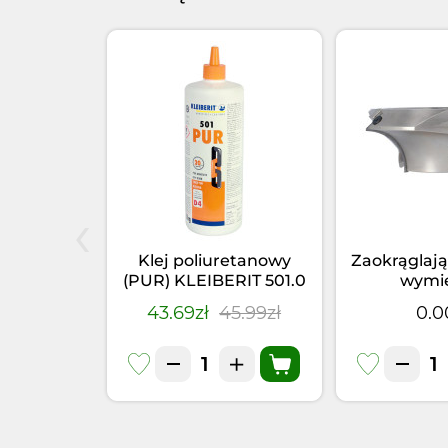
‹
elniacz
Klej poliuretanowy
Zaokrąglają
66.5 PUR
(PUR) KLEIBERIT 501.0
wymi
355kg)
(1kg)
4.95zł
43.69zł
45.99zł
0.0