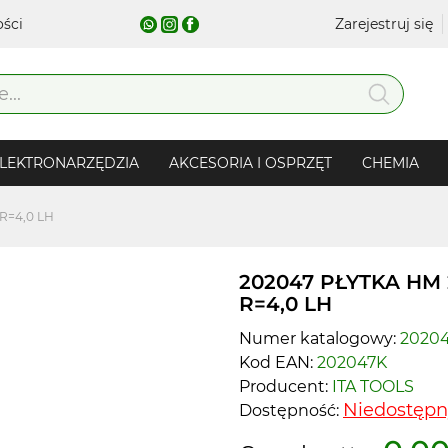
ości
Zarejestruj się
LEKTRONARZĘDZIA
AKCESORIA I OSPRZĘT
CHEMIA
R=4,0 LH
202047 PŁYTKA HM 
R=4,0 LH
Numer katalogowy:
2020
Kod EAN:
202047K
Producent:
ITA TOOLS
Niedostępn
Dostępność: