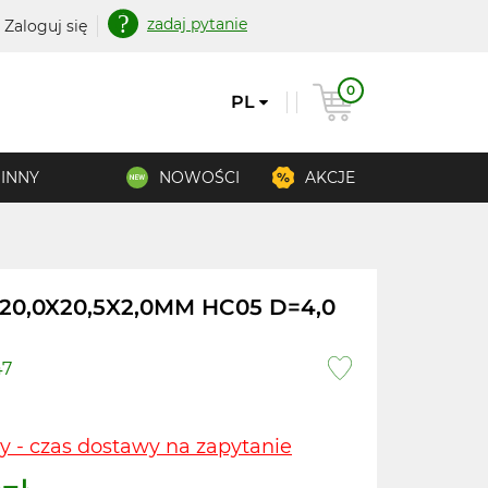
zadaj pytanie
Zaloguj się
0
PL
INNY
NOWOŚCI
AKCJE
20,0X20,5X2,0MM HC05 D=4,0
47
y - czas dostawy na zapytanie