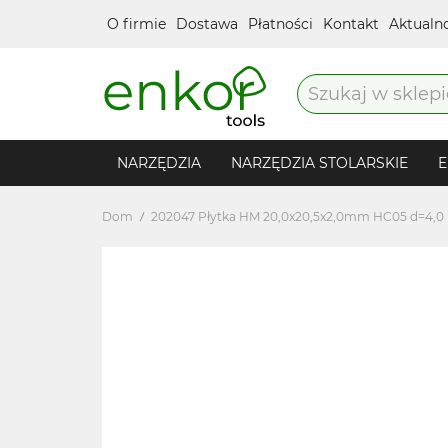
O firmie
Dostawa
Płatności
Kontakt
Aktualn
NARZĘDZIA
NARZĘDZIA STOLARSKIE
E
Dom
202047 Płytka HM 20,0x20,5x2,0mm HC05 d=4,0 