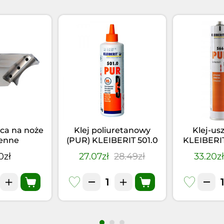
ca na noże
Klej poliuretanowy
Klej-us
enne
(PUR) KLEIBERIT 501.0
KLEIBERI
(0,5kg)
Czarny 
0zł
27.07zł
28.49zł
33.20z