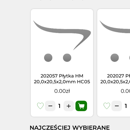
ytka HM
202057 Płytka HM
202027 P
,0mm HC05
20,0x20,5x2,0mm HC05
20,0x20,5x
3,0 LH
d=4,0 R=5,0 LH
d=4,0 R
zł
0.00zł
0.0
NAJCZĘŚCIEJ WYBIERANE