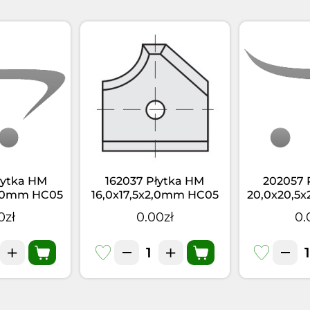
łytka HM
162037 Płytka HM
202057 
2,0mm HC05
16,0x17,5x2,0mm HC05
20,0x20,5
=2,0 LH
d=4,0 R=3,0 LH
d=4,0 
0zł
0.00zł
0.