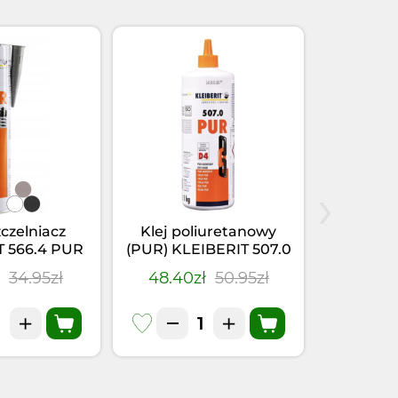
›
zczelniacz
Klej poliuretanowy
Klej-u
T 566.4 PUR
(PUR) KLEIBERIT 507.0
KLEIBER
(0,355kg)
(1kg)
Szary
ł
34.95zł
48.40zł
50.95zł
28.41