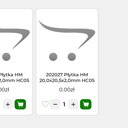
Płytka HM
202027 Płytka HM
162037
x2,0mm HC05
20,0x20,5x2,0mm HC05
16,0x17,
R=5,0 LH
d=4,0 R=2,0 LH
d=4,0
00zł
0.00zł
0