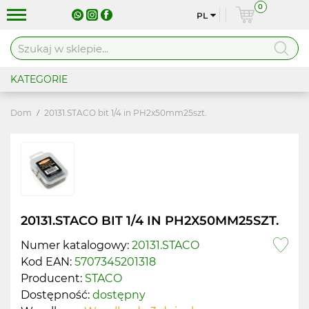
0
PL
KATEGORIE
Dom
20131.STACO bit 1/4 in PH2x50mm25szt.
20131.STACO BIT 1/4 IN PH2X50MM25SZT.
Numer katalogowy:
20131.STACO
Kod EAN:
5707345201318
Producent:
STACO
Dostępność:
dostępny