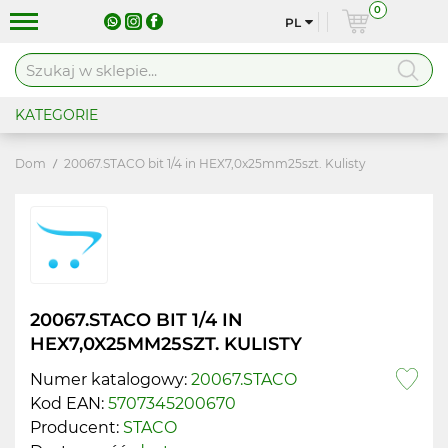
0
PL
KATEGORIE
Dom
20067.STACO bit 1/4 in HEX7,0x25mm25szt. Kulisty
20067.STACO BIT 1/4 IN
HEX7,0X25MM25SZT. KULISTY
Numer katalogowy:
20067.STACO
Kod EAN:
5707345200670
Producent:
STACO