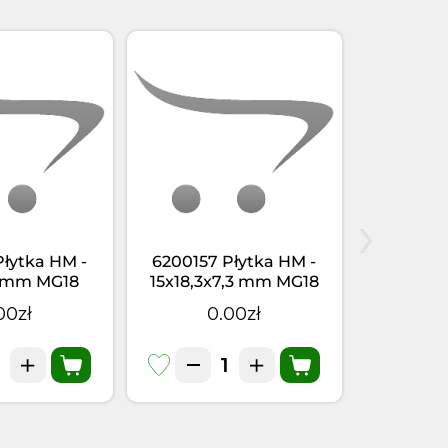
›
Płytka HM -
6200157 Płytka HM -
223159
8 mm MG18
15x18,3x7,3 mm MG18
15,0x22,
K 
00zł
0.00zł
0