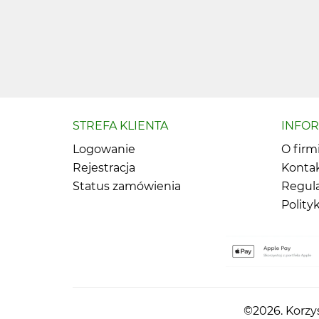
STREFA KLIENTA
INFO
Logowanie
O firm
Rejestracja
Konta
Status zamówienia
Regul
Polity
©2026. Korzys