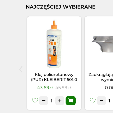
NAJCZĘŚCIEJ WYBIERANE
‹
elniacz
Klej poliuretanowy
Zaokrąglają
66.5 PUR
(PUR) KLEIBERIT 501.0
wymi
355kg)
(1kg)
4.95zł
43.69zł
45.99zł
0.0