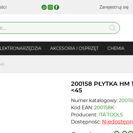
ości
Zarejestruj się
LEKTRONARZĘDZIA
AKCESORIA I OSPRZĘT
CHEMIA
<45
200158 PŁYTKA HM 1
<45
Numer katalogowy:
20015
Kod EAN:
200158K
Producent:
ITA TOOLS
Niedostępn
Dostępność: