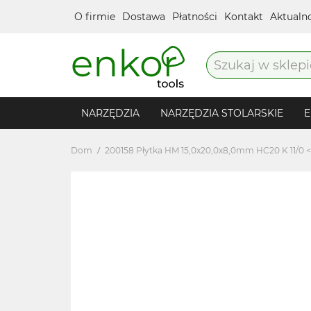
O firmie
Dostawa
Płatności
Kontakt
Aktualn
NARZĘDZIA
NARZĘDZIA STOLARSKIE
E
Dom
200158 Płytka HM 15,0x20,0x8,0mm HC20 K 11/0 