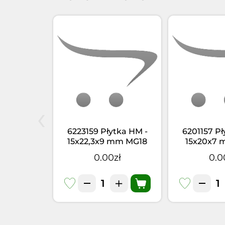
‹
ytka HM
6223159 Płytka HM -
6201157 Pł
,3mm HC20
15x22,3x9 mm MG18
15x20x7 
 R2
zł
0.00zł
0.0