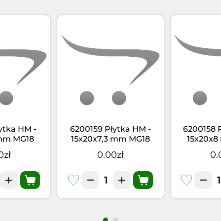
ytka HM -
6200159 Płytka HM -
6200158 
mm MG18
15x20x7,3 mm MG18
15x20x
0zł
0.00zł
0.