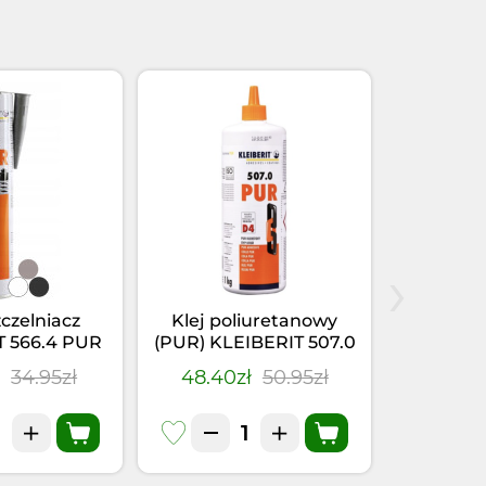
›
zczelniacz
Klej poliuretanowy
Klej-u
T 566.4 PUR
(PUR) KLEIBERIT 507.0
KLEIBER
(0,355kg)
(1kg)
Szary
ł
34.95zł
48.40zł
50.95zł
28.41