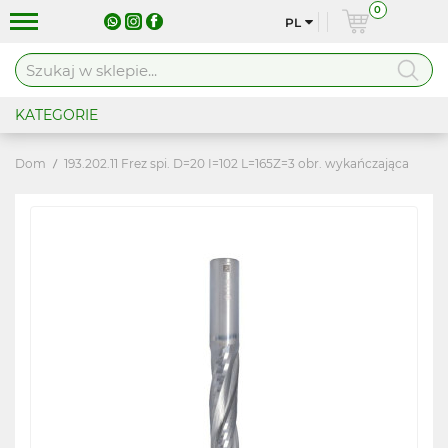
0
PL
KATEGORIE
Dom
193.202.11 Frez spi. D=20 I=102 L=165Z=3 obr. wykańczająca