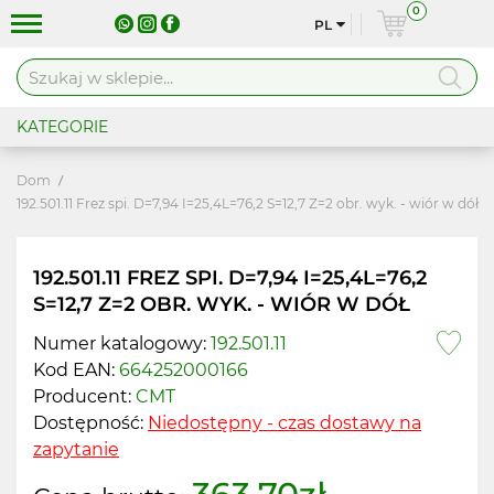
0
PL
KATEGORIE
Dom
192.501.11 Frez spi. D=7,94 I=25,4L=76,2 S=12,7 Z=2 obr. wyk. - wiór w dół
192.501.11 FREZ SPI. D=7,94 I=25,4L=76,2
S=12,7 Z=2 OBR. WYK. - WIÓR W DÓŁ
Numer katalogowy:
192.501.11
Kod EAN:
664252000166
Producent:
CMT
Dostępność:
Niedostępny - czas dostawy na
zapytanie