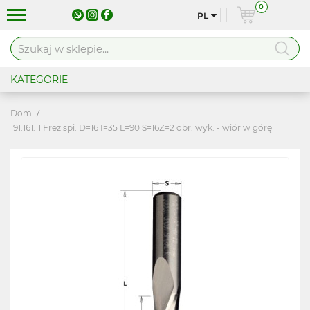
0
PL
KATEGORIE
Dom
191.161.11 Frez spi. D=16 I=35 L=90 S=16Z=2 obr. wyk. - wiór w górę