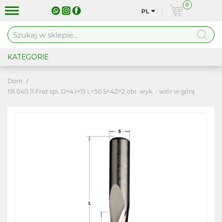
0
PL
KATEGORIE
Dom
191.040.11 Frez spi. D=4 I=15 L=50 S=4Z=2 obr. wyk. - wiór w górę