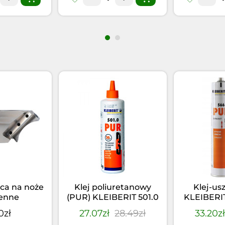
ca na noże
Klej poliuretanowy
Klej-us
enne
(PUR) KLEIBERIT 501.0
KLEIBERI
(0,5kg)
Czarny 
0zł
27.07zł
28.49zł
33.20z