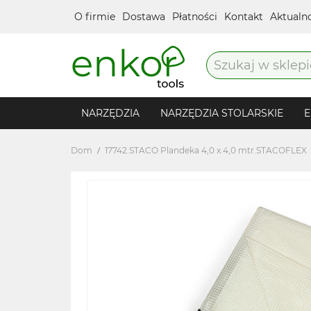
O firmie
Dostawa
Płatności
Kontakt
Aktualn
NARZĘDZIA
NARZĘDZIA STOLARSKIE
E
Dom
17742.STACO Plandeka 4,0 x 4,0 mtr.STACOFLEX