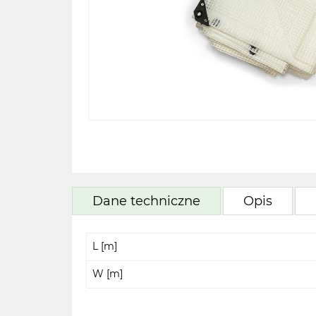
Dane techniczne
Opis
L [m]
W [m]