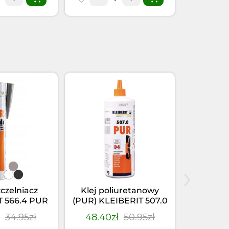
›
zczelniacz
Klej poliuretanowy
Klej-u
T 566.4 PUR
(PUR) KLEIBERIT 507.0
KLEIBER
(0,355kg)
(1kg)
Szary
ł
34.95zł
48.40zł
50.95zł
28.41