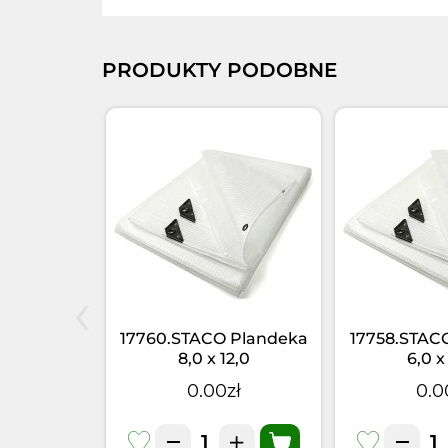
PRODUKTY PODOBNE
‹
 Plandeka
17760.STACO Plandeka
17758.STAC
4,0
8,0 x 12,0
6,0 x
OFLEX
mtr.STACOFLEX
mtr.STA
zł
0.00zł
0.0