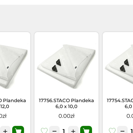
O Plandeka
17756.STACO Plandeka
17754.STA
 12,0
6,0 x 10,0
6,0
COFLEX
mtr.STACOFLEX
mtr.S
0zł
0.00zł
0.