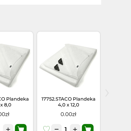
›
CO Plandeka
17752.STACO Plandeka
17750.ST
 x 8,0
4,0 x 12,0
4,
TACOFLEX
mtr.STACOFLEX
mtr.
00zł
0.00zł
0