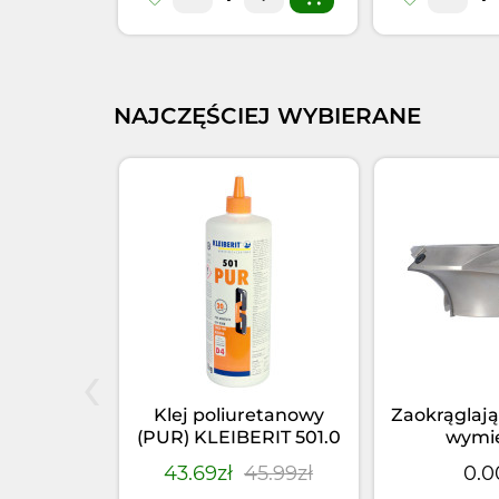
NAJCZĘŚCIEJ WYBIERANE
‹
elniacz
Klej poliuretanowy
Zaokrąglają
66.5 PUR
(PUR) KLEIBERIT 501.0
wymi
355kg)
(1kg)
4.95zł
43.69zł
45.99zł
0.0