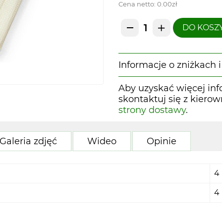
Cena netto:
0.00zł
DO KOSZ
Informacje o zniżkach
Aby uzyskać więcej inf
skontaktuj się z kiero
strony dostawy
.
Galeria zdjęć
Wideo
Opinie
4
4