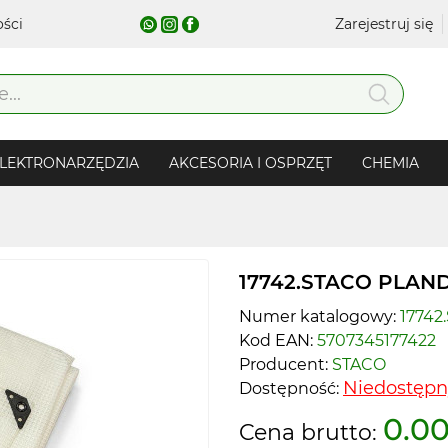
ości
Zarejestruj się
LEKTRONARZĘDZIA
AKCESORIA I OSPRZĘT
CHEMIA
17742.STACO PLAND
Numer katalogowy:
17742
Kod EAN:
5707345177422
Producent:
STACO
Niedostępn
Dostępność:
0.00
Cena brutto: