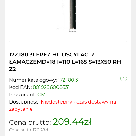
172.180.31 FREZ HL OSCYLAC. Z
ŁAMACZEMD=18 I=110 L=165 S=13X50 RH
Z2
Numer katalogowy:
172.180.31
Kod EAN:
8019296008531
Producent:
CMT
Dostępność:
Niedostępny - czas dostawy na
zapytanie
209.44zł
Cena brutto:
Cena netto:
170.28zł