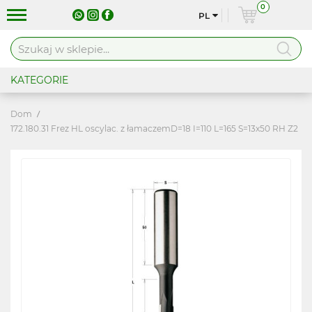
0
PL
KATEGORIE
Dom
172.180.31 Frez HL oscylac. z łamaczemD=18 I=110 L=165 S=13x50 RH Z2