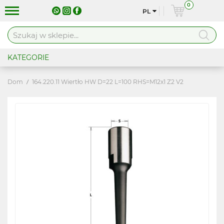
0
PL
KATEGORIE
Dom
164.220.11 Wiertło HW D=22 L=100 RHS=M12x1 Z2 V2