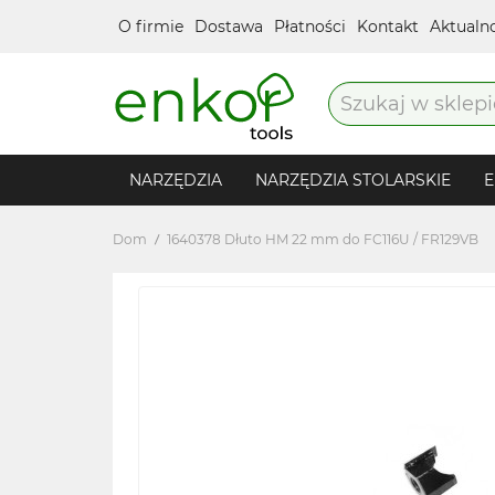
O firmie
Dostawa
Płatności
Kontakt
Aktualn
NARZĘDZIA
NARZĘDZIA STOLARSKIE
E
Dom
1640378 Dłuto HM 22 mm do FC116U / FR129VB