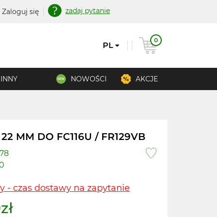
zadaj pytanie
Zaloguj się
0
PL
INNY
NOWOŚCI
AKCJE
22 MM DO FC116U / FR129VB
78
0
y - czas dostawy na zapytanie
zł