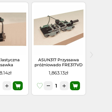
›
Elastyczna
ASUN317 Przyssawa
Głowica
ssawka
próżniowado FRE317VD
frezowna
do FRE317VD
FR2
8.14zł
1,863.13zł
0