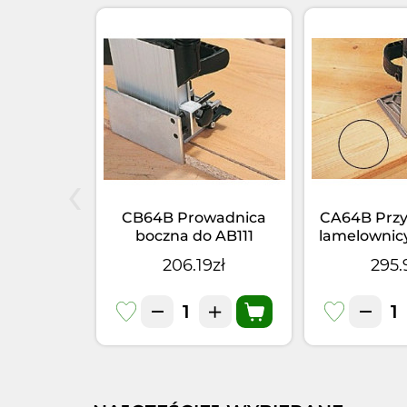
‹
to HM 20
CB64B Prowadnica
CA64B Przy
116U /
boczna do AB111
lamelownic
VB
w
zł
206.19zł
295.