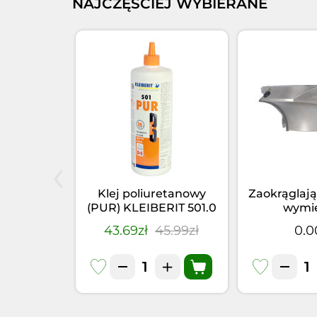
NAJCZĘŚCIEJ WYBIERANE
‹
elniacz
Klej poliuretanowy
Zaokrąglają
66.5 PUR
(PUR) KLEIBERIT 501.0
wymi
355kg)
(1kg)
4.95zł
43.69zł
45.99zł
0.0