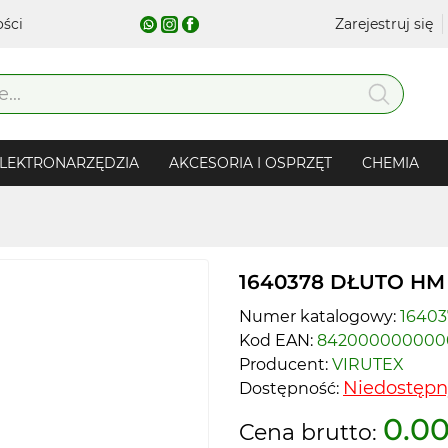
ości
Zarejestruj się
LEKTRONARZĘDZIA
AKCESORIA I OSPRZĘT
CHEMIA
1640378 DŁUTO HM 
Numer katalogowy:
16403
Kod EAN:
842000000000
Producent:
VIRUTEX
Niedostępn
Dostępność:
0.00
Cena brutto: