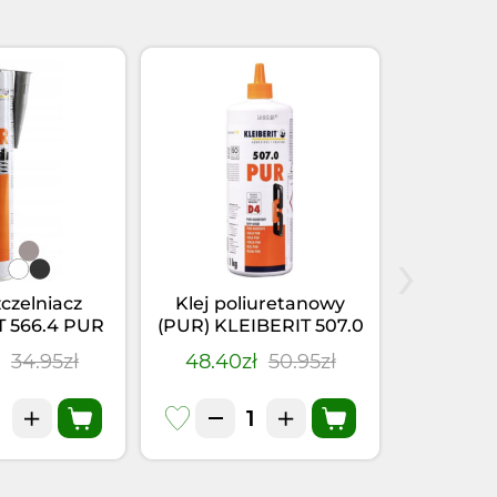
›
zczelniacz
Klej poliuretanowy
Klej-u
T 566.4 PUR
(PUR) KLEIBERIT 507.0
KLEIBER
(0,355kg)
(1kg)
Szary
ł
34.95zł
48.40zł
50.95zł
28.41