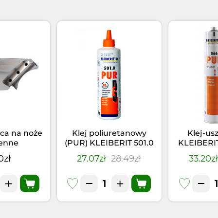
ca na noże
Klej poliuretanowy
Klej-us
enne
(PUR) KLEIBERIT 501.0
KLEIBERI
(0,5kg)
Czarny 
0zł
27.07zł
28.49zł
33.20z