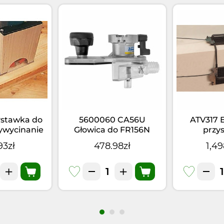
stawka do
5600060 CA56U
ATV317 
ywycinanie
Głowica do FR156N
przy
ad
próżniowa
93zł
478.98zł
1,49