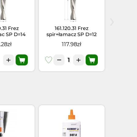
›
0.31 Frez
161.120.31 Frez
161.1
ac SP D=14
spir+łamacz SP D=12
spir+ła
0 S=16x50 RH
I=90L=150 S=16x50 RH
I=80L=14
.28zł
117.98zł
11
Z=2
Z=2