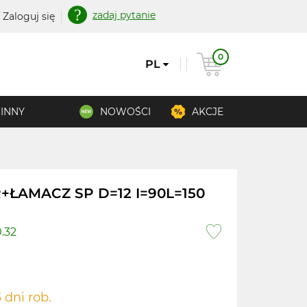
zadaj pytanie
Zaloguj się
0
PL
INNY
NOWOŚCI
AKCJE
IR+ŁAMACZ SP D=12 I=90L=150
0.32
 dni rob.