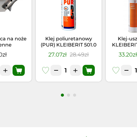
ca na noże
Klej poliuretanowy
Klej-us
enne
(PUR) KLEIBERIT 501.0
KLEIBERI
(0,5kg)
Czarny 
0zł
27.07zł
28.49zł
33.20z