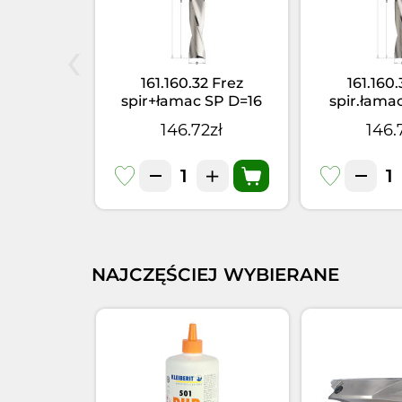
‹
 Zestaw
161.160.32 Frez
161.160.
. SPS=16 6
spir+łamac SP D=16
spir.łama
RH
I=110L=170 S=16x50 LH
I=110L=170 
6zł
146.72zł
146.
Z=2
Z=
NAJCZĘŚCIEJ WYBIERANE