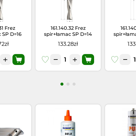
31 Frez
161.140.32 Frez
161.14
c SP D=16
spir+łamac SP D=14
spir+łam
S=16x50 RH
I=100L=160 S=16x50 LH
I=100L=16
72zł
133.28zł
133
2
Z=2