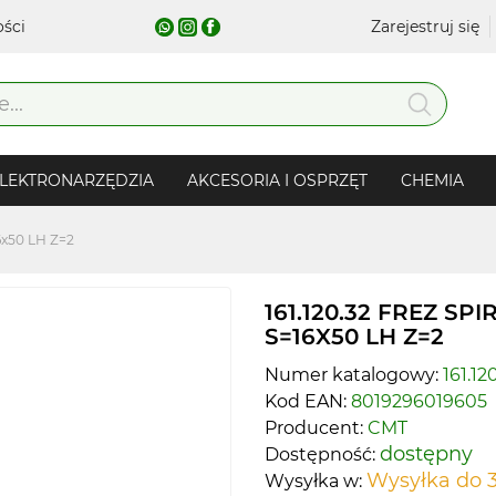
ości
Zarejestruj się
LEKTRONARZĘDZIA
AKCESORIA I OSPRZĘT
CHEMIA
16x50 LH Z=2
161.120.32 FREZ SP
S=16X50 LH Z=2
Numer katalogowy:
161.12
Kod EAN:
8019296019605
Producent:
CMT
dostępny
Dostępność:
Wysyłka do 3
Wysyłka w: