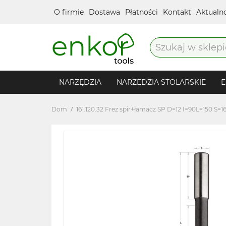
O firmie
Dostawa
Płatności
Kontakt
Aktualn
NARZĘDZIA
NARZĘDZIA STOLARSKIE
E
Dom
161.120.32 Frez spir+łamacz SP D=12 I=90L=150 S=