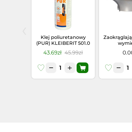
‹
elniacz
Klej poliuretanowy
Zaokrąglają
66.5 PUR
(PUR) KLEIBERIT 501.0
wymi
355kg)
(1kg)
4.95zł
43.69zł
45.99zł
0.0