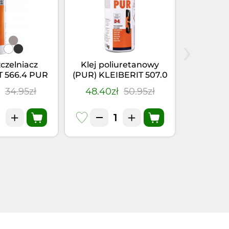
›
zczelniacz
Klej poliuretanowy
Klej-u
T 566.4 PUR
(PUR) KLEIBERIT 507.0
KLEIBER
(0,355kg)
(1kg)
Szary
ł
34.95zł
48.40zł
50.95zł
28.41