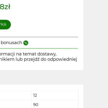
98zł
YKA
 i bonusach
ormacji na temat dostawy,
wnikiem lub przejdź do odpowiedniej
12
90