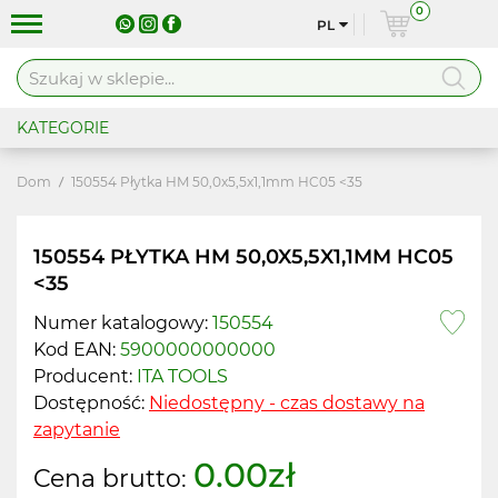
0
PL
KATEGORIE
Dom
150554 Płytka HM 50,0x5,5x1,1mm HC05 <35
150554 PŁYTKA HM 50,0X5,5X1,1MM HC05
<35
Numer katalogowy:
150554
Kod EAN:
5900000000000
Producent:
ITA TOOLS
Dostępność:
Niedostępny - czas dostawy na
zapytanie
0.00zł
Cena brutto: