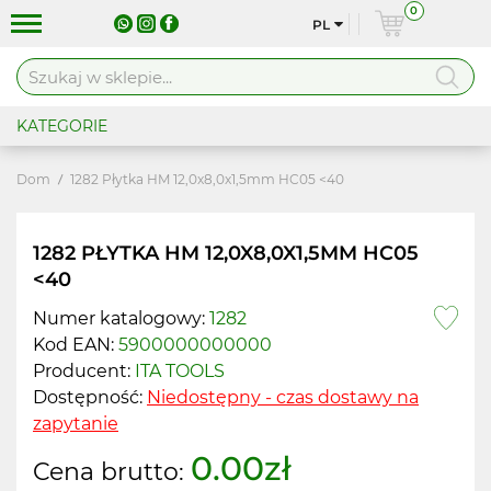
0
PL
KATEGORIE
Dom
1282 Płytka HM 12,0x8,0x1,5mm HC05 <40
1282 PŁYTKA HM 12,0X8,0X1,5MM HC05
<40
Numer katalogowy:
1282
Kod EAN:
5900000000000
Producent:
ITA TOOLS
Dostępność:
Niedostępny - czas dostawy na
zapytanie
0.00zł
Cena brutto: