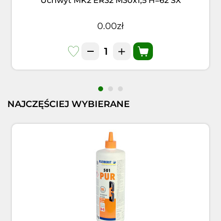
Uchwyt MK2 ER32 M30x1,5 H=62 SX
0.00zł
NAJCZĘŚCIEJ WYBIERANE