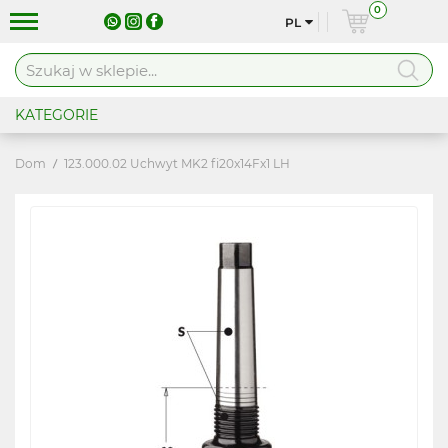
0
PL
KATEGORIE
Dom
123.000.02 Uchwyt MK2 fi20x14Fx1 LH