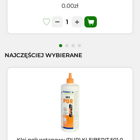
0.00zł
NAJCZĘŚCIEJ WYBIERANE
Klej poliuretanowy (PUR) KLEIBERIT 501.0