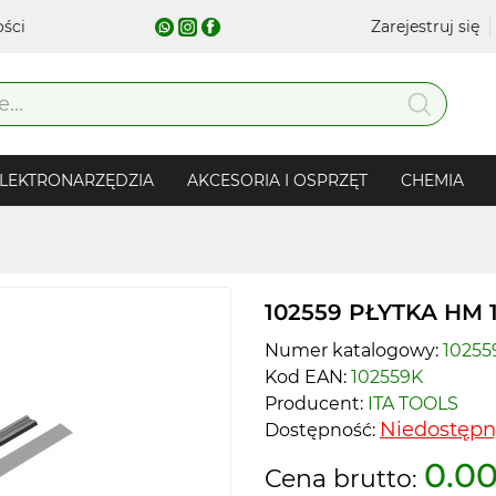
ości
Zarejestruj się
LEKTRONARZĘDZIA
AKCESORIA I OSPRZĘT
CHEMIA
102559 PŁYTKA HM 1
Numer katalogowy:
10255
Kod EAN:
102559K
Producent:
ITA TOOLS
Niedostępn
Dostępność:
0.00
Cena brutto: