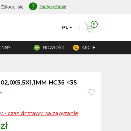
zadaj pytanie
Zaloguj się
0
PL
INNY
NOWOŚCI
AKCJE
02,0X5,5X1,1MM HC35 <35
9
y - czas dostawy na zapytanie
zł