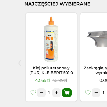
NAJCZĘŚCIEJ WYBIERANE
‹
elniacz
Klej poliuretanowy
Zaokrąglają
66.5 PUR
(PUR) KLEIBERIT 501.0
wymi
355kg)
(1kg)
4.95zł
43.69zł
45.99zł
0.0