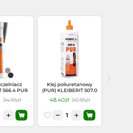
›
zczelniacz
Klej poliuretanowy
Klej-u
T 566.4 PUR
(PUR) KLEIBERIT 507.0
KLEIBER
(0,355kg)
(1kg)
Szary
ł
34.95zł
48.40zł
50.95zł
28.41