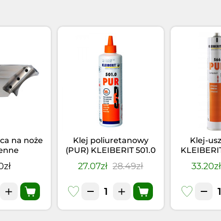
ca na noże
Klej poliuretanowy
Klej-us
enne
(PUR) KLEIBERIT 501.0
KLEIBERI
(0,5kg)
Czarny 
0zł
27.07zł
28.49zł
33.20z