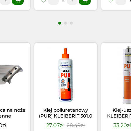
ca na noże
Klej poliuretanowy
Klej-us
enne
(PUR) KLEIBERIT 501.0
KLEIBERI
(0,5kg)
Czarny 
0zł
27.07zł
28.49zł
33.20z