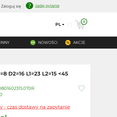
zadaj pytanie
Zaloguj się
0
PL
INNY
NOWOŚCI
AKCJE
8 D2=16 L1=23 L2=15 <45
801602315.070R
0
y - czas dostawy na zapytanie