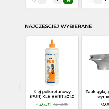
NAJCZĘŚCIEJ WYBIERANE
‹
elniacz
Klej poliuretanowy
Zaokrąglają
66.5 PUR
(PUR) KLEIBERIT 501.0
wymi
355kg)
(1kg)
4.95zł
43.69zł
45.99zł
0.0