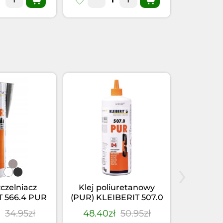
›
zczelniacz
Klej poliuretanowy
Klej-u
T 566.4 PUR
(PUR) KLEIBERIT 507.0
KLEIBER
(0,355kg)
(1kg)
Szary
ł
34.95zł
48.40zł
50.95zł
28.41