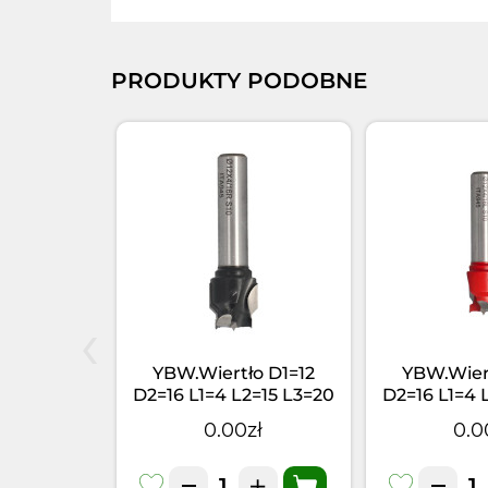
PRODUKTY PODOBNE
‹
o HW NP
YBW.Wiertło D1=12
YBW.Wiert
I=13 I1=5
D2=16 L1=4 L2=15 L3=20
D2=16 L1=4 
10x27
LT=57,5 S=10 RH
LT=57,5 
zł
0.00zł
0.0
wy RH