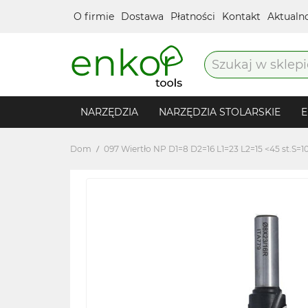
O firmie
Dostawa
Płatności
Kontakt
Aktualn
NARZĘDZIA
NARZĘDZIA STOLARSKIE
E
Dom
097 Wiertło NP D1=8 D2=16 L1=23 L2=15 <45 st.S=