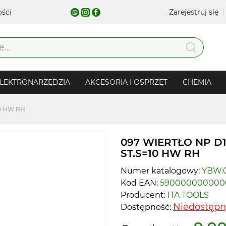
ości
Zarejestruj się
LEKTRONARZĘDZIA
AKCESORIA I OSPRZĘT
CHEMIA
10 HW RH
097 WIERTŁO NP D1=
ST.S=10 HW RH
Numer katalogowy:
YBW.0
Kod EAN:
590000000000
Producent:
ITA TOOLS
Niedostępn
Dostępność: