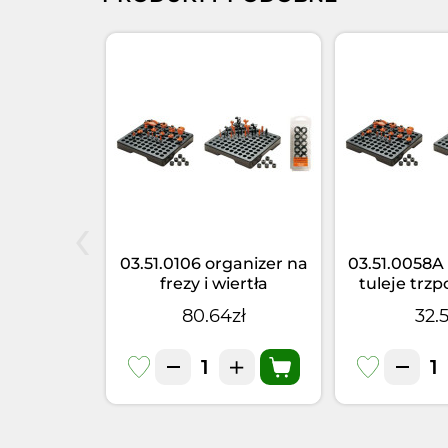
‹
 Wymienne
03.51.0106 organizer na
03.51.0058
zp0=6mm
frezy i wiertła
tuleje trzp
t
zł
80.64zł
32.5