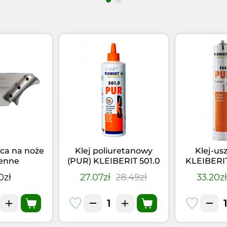
ca na noże
Klej poliuretanowy
Klej-us
enne
(PUR) KLEIBERIT 501.0
KLEIBERI
(0,5kg)
Czarny 
0zł
27.07zł
28.49zł
33.20z