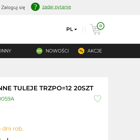
zadaj pytanie
Zaloguj się
0
PL
INNY
NOWOŚCI
AKCJE
NNE TULEJE TRZPO=12 20SZT
.0059A
 dni rob.