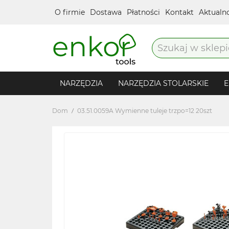
O firmie
Dostawa
Płatności
Kontakt
Aktualn
NARZĘDZIA
NARZĘDZIA STOLARSKIE
E
Dom
03.51.0059A Wymienne tuleje trzpo=12 20szt