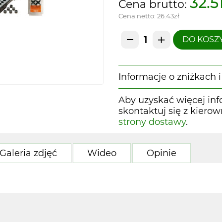
32.5
Cena brutto:
Cena netto:
26.43zł
DO KOSZ
Informacje o zniżkach
Aby uzyskać więcej inf
skontaktuj się z kiero
strony dostawy
.
Galeria zdjęć
Wideo
Opinie