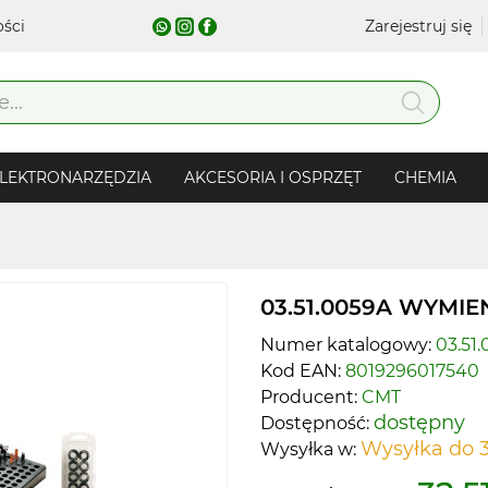
ości
Zarejestruj się
LEKTRONARZĘDZIA
AKCESORIA I OSPRZĘT
CHEMIA
03.51.0059A WYMIE
Numer katalogowy:
03.51
Kod EAN:
8019296017540
Producent:
CMT
dostępny
Dostępność:
Wysyłka do 3
Wysyłka w: