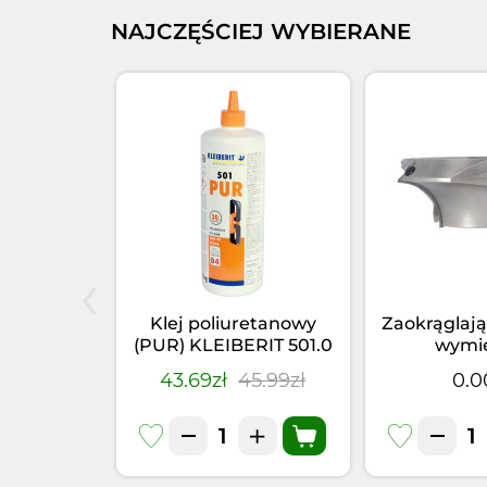
NAJCZĘŚCIEJ WYBIERANE
‹
ertło P HS
Klej poliuretanowy
Zaokrąglają
0L=460
(PUR) KLEIBERIT 501.0
wymi
nal RH
(1kg)
zł
43.69zł
45.99zł
0.0