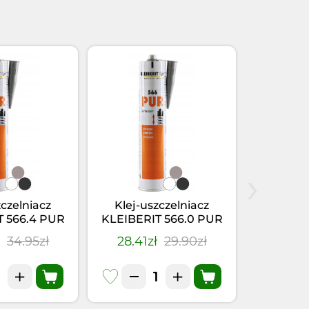
›
zczelniacz
Klej-uszczelniacz
Klej po
T 566.4 PUR
KLEIBERIT 566.0 PUR
(PUR) KL
(0,355kg)
Szary (0,355kg)
ł
34.95zł
28.41zł
29.90zł
48.40