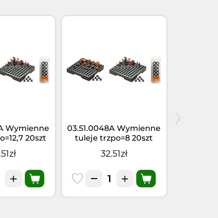
›
9A Wymienne
03.51.0048A Wymienne
03.51.00
po=12,7 20szt
tuleje trzpo=8 20szt
tuleje 
.51zł
32.51zł
3