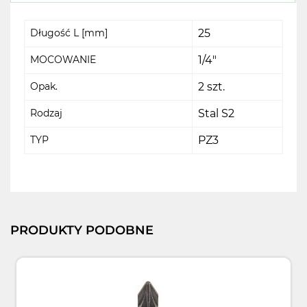
Długość L [mm]
25
MOCOWANIE
1/4"
Opak.
2 szt.
Rodzaj
Stal S2
TYP
PZ3
PRODUKTY PODOBNE