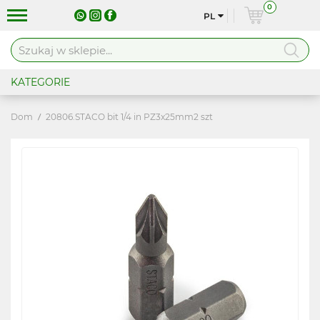
0
PL
KATEGORIE
Dom
20806.STACO bit 1/4 in PZ3x25mm2 szt