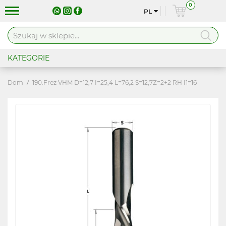
0
PL
KATEGORIE
Dom
190.Frez VHM D=12,7 I=25,4 L=76,2 S=12,7Z=2+2 RH I1=16