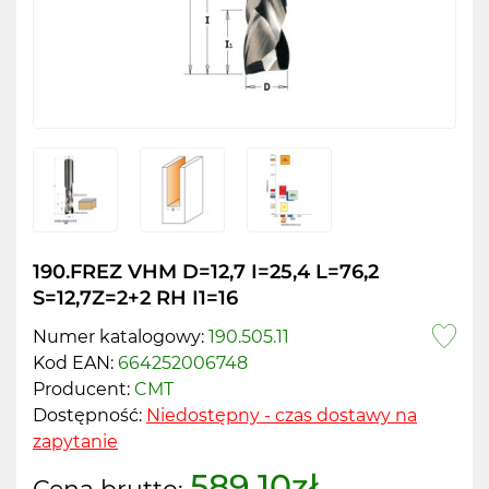
190.FREZ VHM D=12,7 I=25,4 L=76,2
S=12,7Z=2+2 RH I1=16
Numer katalogowy:
190.505.11
Kod EAN:
664252006748
Producent:
CMT
Dostępność:
Niedostępny - czas dostawy na
zapytanie
589.10zł