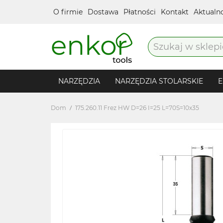
O firmie
Dostawa
Płatności
Kontakt
Aktualn
NARZĘDZIA
NARZĘDZIA STOLARSKIE
E
Dom
175.260.11 Frez HW D=26 I=25 L=70S=10x35