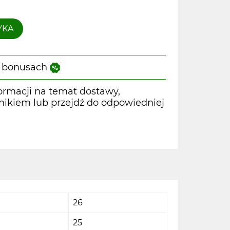
YKA
 i bonusach
ormacji na temat dostawy,
wnikiem lub przejdź do odpowiedniej
26
25