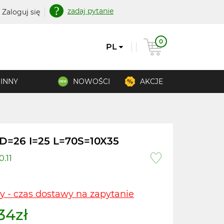
zadaj pytanie
Zaloguj się
0
PL
INNY
NOWOŚCI
AKCJE
 D=26 I=25 L=70S=10X35
0.11
y - czas dostawy na zapytanie
34zł