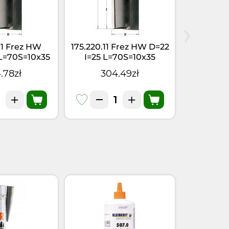
›
11 Frez HW
175.220.11 Frez HW D=22
175.200
 L=70S=10x35
I=25 L=70S=10x35
D=20 I=2
.78zł
304.49zł
27