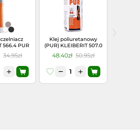
›
zczelniacz
Klej poliuretanowy
Klej-u
T 566.4 PUR
(PUR) KLEIBERIT 507.0
KLEIBER
(0,355kg)
(1kg)
Szary
ł
34.95zł
48.40zł
50.95zł
28.41