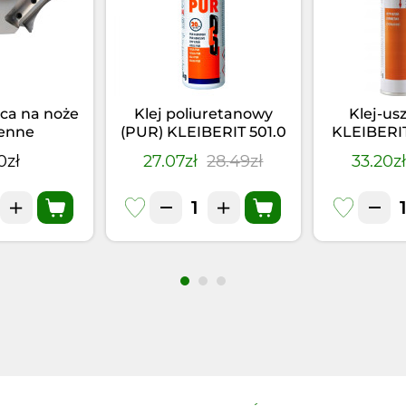
ca na noże
Klej poliuretanowy
Klej-us
enne
(PUR) KLEIBERIT 501.0
KLEIBERI
(0,5kg)
Czarny 
0zł
27.07zł
28.49zł
33.20z