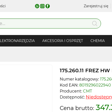
ości
Zarejestruj się
LEKTRONARZĘDZIA
AKCESORIA I OSPRZĘT
CHEMIA
175.260.11 FREZ HW
Numer katalogowy:
175.26
Kod EAN:
8019296022940
Producent:
CMT
Niedostępn
Dostępność:
347.
Cena brutto: