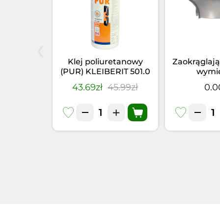
‹
elniacz
Klej poliuretanowy
Zaokrąglają
66.5 PUR
(PUR) KLEIBERIT 501.0
wymi
355kg)
(1kg)
4.95zł
43.69zł
45.99zł
0.0