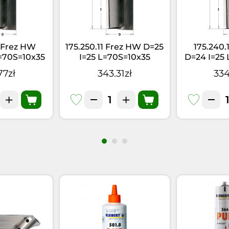
1 Frez HW
175.250.11 Frez HW D=25
175.240.
=70S=10x35
I=25 L=70S=10x35
D=24 I=25
77zł
343.31zł
334