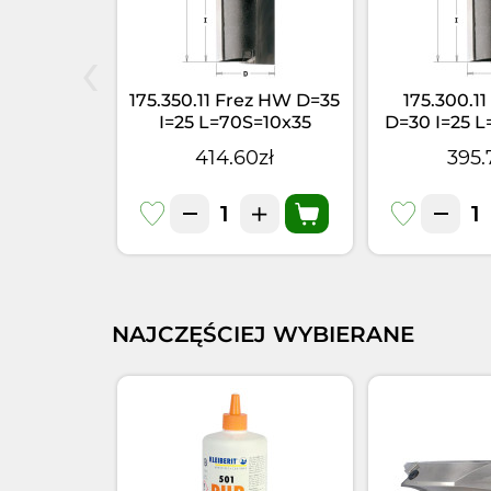
‹
rez HW D=6
175.350.11 Frez HW D=35
175.300.1
S=10x35
I=25 L=70S=10x35
D=30 I=25 L
8zł
414.60zł
395.
NAJCZĘŚCIEJ WYBIERANE