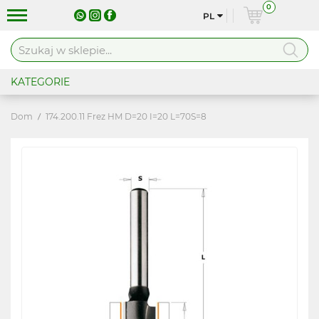
0
PL
KATEGORIE
Dom
174.200.11 Frez HM D=20 I=20 L=70S=8